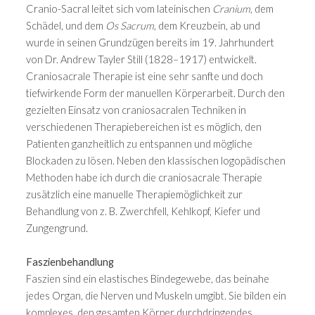
Cranio-Sacral leitet sich vom lateinischen
Cranium
, dem
Schädel, und dem
Os Sacrum
, dem Kreuzbein, ab und
wurde in seinen Grundzügen bereits im 19. Jahrhundert
von Dr. Andrew Tayler Still (1828–1917) entwickelt.
Craniosacrale Therapie ist eine sehr sanfte und doch
tiefwirkende Form der manuellen Körperarbeit. Durch den
gezielten Einsatz von craniosacralen Techniken in
verschiedenen Therapiebereichen ist es möglich, den
Patienten ganzheitlich zu entspannen und mögliche
Blockaden zu lösen. Neben den klassischen logopädischen
Methoden habe ich durch die craniosacrale Therapie
zusätzlich eine manuelle Therapiemöglichkeit zur
Behandlung von z. B. Zwerchfell, Kehlkopf, Kiefer und
Zungengrund.
Faszienbehandlung
Faszien sind ein elastisches Bindegewebe, das beinahe
jedes Organ, die Nerven und Muskeln umgibt. Sie bilden ein
komplexes, den gesamten Körper durchdringendes