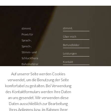
stimmt.
stimmt.
Praxis für
Über mich
Sprach-,
Befundbilder
Sprech-,
Stimm- und
Leistungen
Schlucktherapie
Kontakt
Bahnhofstraße
2
Datenschutzerklärung
Auf unserer Seite werden Cookies
29342
Impressum
verwendet, um die Benutzung der Seite
Wienhausen
komfortabel zu gestalten. Bei Verwendung
Tel. 05149
des Kontaktformulars werden Ihre Daten
9878760
an uns gesendet. Wir verwenden diese
Daten ausschließlich zur Bearbeitung
Mitglied im dbs e. V. – Deutscher Bundesverband für
Ihres Anliegens bzw. im Rahmen Ihrer
akademische Sprachtherapie und Logopädie /
dbs-ev.de